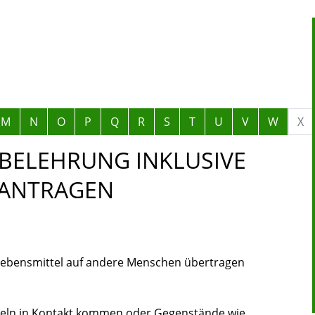
M
N
O
P
Q
R
S
T
U
V
W
X
BELEHRUNG INKLUSIVE
EANTRAGEN
Lebensmittel auf andere Menschen übertragen
tteln in Kontakt kommen oder Gegenstände wie