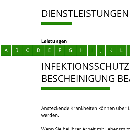
DIENSTLEISTUNGEN
Leistungen
Alphabetisches Register überspringen
A
B
C
D
E
F
G
H
I
J
K
L
INFEKTIONSSCHUTZ
BESCHEINIGUNG B
Ansteckende Krankheiten können über 
werden.
Wenn Sie bei Ihrer Arbeit mit Lebensmi