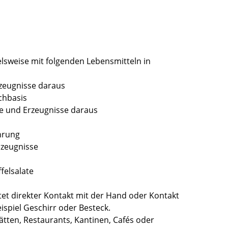
elsweise mit folgenden Lebensmitteln in
rzeugnisse daraus
chbasis
re und Erzeugnisse daraus
hrung
rzeugnisse
felsalate
t direkter Kontakt mit der Hand oder Kontakt
spiel Geschirr oder Besteck.
ätten, Restaurants, Kantinen, Cafés oder