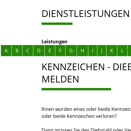
DIENSTLEISTUNGEN
Leistungen
Alphabetisches Register überspringen
A
B
C
D
E
F
G
H
I
J
K
L
KENNZEICHEN - DIE
MELDEN
Ihnen wurden eines oder beide Kennzeic
oder beide Kennzeichen verloren?
Dann müssen Sie den Diebstahl oder Ve