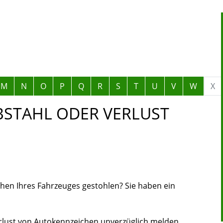
M
N
O
P
Q
R
S
T
U
V
W
X
BSTAHL ODER VERLUST
hen Ihres Fahrzeuges gestohlen? Sie haben ein
rlust von Autokennzeichen unverzüglich melden