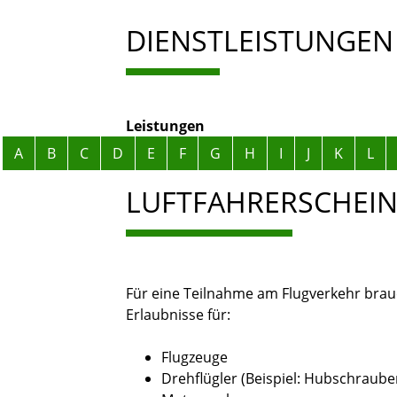
DIENSTLEISTUNGEN
Leistungen
Alphabetisches Register überspringen
A
B
C
D
E
F
G
H
I
J
K
L
LUFTFAHRERSCHEI
Für eine Teilnahme am Flugverkehr brauc
Erlaubnisse für:
Flugzeuge
Drehflügler
(Beispiel: Hubschraube