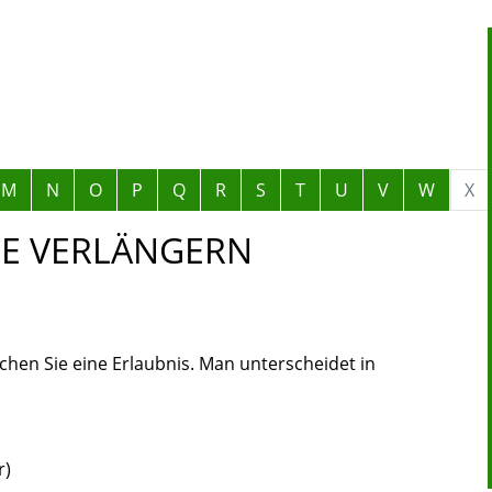
M
N
O
P
Q
R
S
T
U
V
W
X
NE VERLÄNGERN
hen Sie eine Erlaubnis. Man unterscheidet in
r)