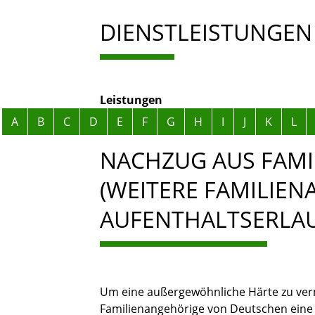
DIENSTLEISTUNGEN
Leistungen
Alphabetisches Register überspringen
A
B
C
D
E
F
G
H
I
J
K
L
NACHZUG AUS FAM
(WEITERE FAMILIEN
AUFENTHALTSERLA
Um eine außergewöhnliche Härte zu ver
Familienangehörige von Deutschen eine 