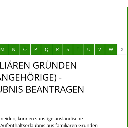
M
N
O
P
Q
R
S
T
U
V
W
X
ILIÄREN GRÜNDEN
ANGEHÖRIGE) -
UBNIS BEANTRAGEN
meiden, können sonstige ausländische
Aufenthaltserlaubnis aus familiären Gründen