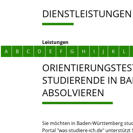
DIENSTLEISTUNGEN
Leistungen
Alphabetisches Register überspringen
A
B
C
D
E
F
G
H
I
J
K
L
ORIENTIERUNGSTES
STUDIERENDE IN 
ABSOLVIEREN
Sie möchten in Baden-Württemberg studi
Portal "was-studiere-ich.de" unterstützt 