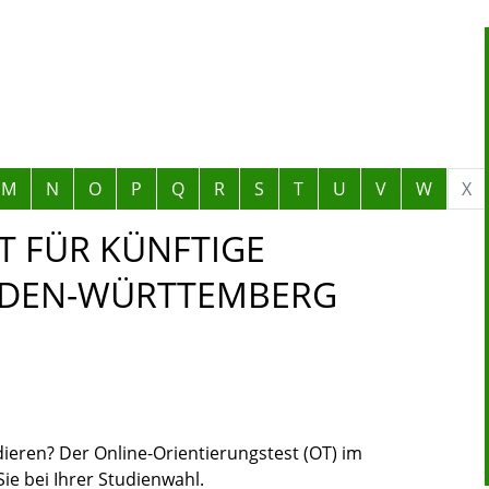
M
N
O
P
Q
R
S
T
U
V
W
X
T FÜR KÜNFTIGE
BADEN-WÜRTTEMBERG
eren? Der Online-Orientierungstest (OT) im
Sie bei Ihrer Studienwahl.