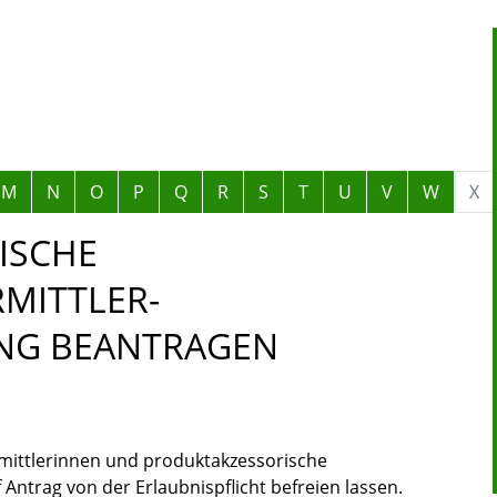
M
N
O
P
Q
R
S
T
U
V
W
X
ISCHE
MITTLER-
UNG BEANTRAGEN
mittlerinnen und produktakzessorische
Antrag von der Erlaubnispflicht befreien lassen.