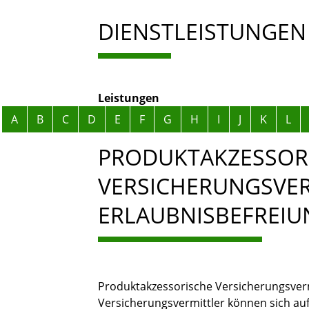
DIENSTLEISTUNGEN
Leistungen
Alphabetisches Register überspringen
A
B
C
D
E
F
G
H
I
J
K
L
PRODUKTAKZESSOR
VERSICHERUNGSVER
ERLAUBNISBEFREI
Produktakzessorische Versicherungsver
Versicherungsvermittler können sich auf 