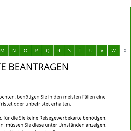
M
N
O
P
Q
R
S
T
U
V
W
X
TE BEANTRAGEN
chten, benötigen Sie in den meisten Fällen eine
istet oder unbefristet erhalten.
, für die Sie keine Reisegewerbekarte benötigen.
en, müssen Sie diese unter Umständen anzeigen.