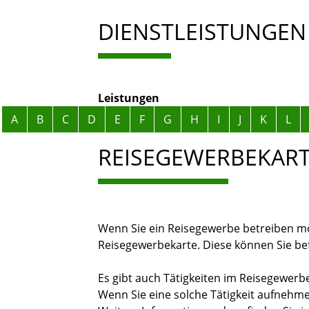
DIENSTLEISTUNGEN
Leistungen
Alphabetisches Register überspringen
A
B
C
D
E
F
G
H
I
J
K
L
REISEGEWERBEKAR
Wenn Sie ein Reisegewerbe betreiben mö
Reisegewerbekarte. Diese können Sie befr
Es gibt auch Tätigkeiten im Reisegewerbe
Wenn Sie eine solche Tätigkeit aufnehm