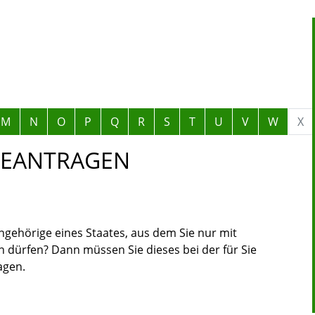
M
N
O
P
Q
R
S
T
U
V
W
X
BEANTRAGEN
ngehörige eines Staates, aus dem Sie nur mit
 dürfen? Dann müssen Sie dieses bei der für Sie
agen.