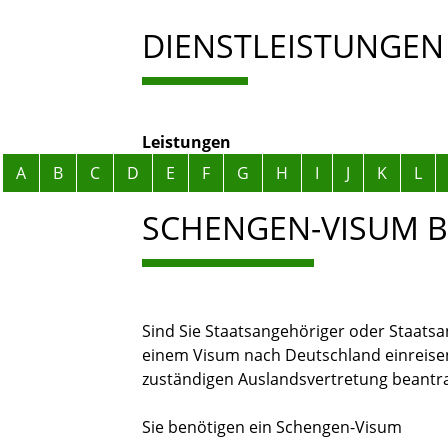
DIENSTLEISTUNGEN
Leistungen
Alphabetisches Register überspringen
A
B
C
D
E
F
G
H
I
J
K
L
SCHENGEN-VISUM 
Sind Sie Staatsangehöriger oder Staatsa
einem Visum nach Deutschland einreisen
zuständigen Auslandsvertretung beantr
Sie benötigen ein Schengen-Visum