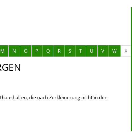
M
N
O
P
Q
R
S
T
U
V
W
X
RGEN
athaushalten, die nach Zerkleinerung nicht in den