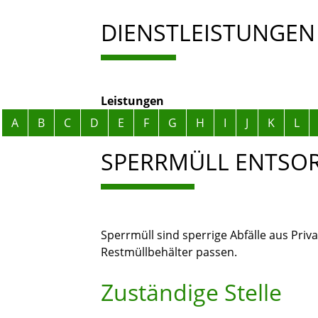
DIENSTLEISTUNGEN
Leistungen
Alphabetisches Register überspringen
A
B
C
D
E
F
G
H
I
J
K
L
SPERRMÜLL ENTSO
Sperrmüll sind sperrige Abfälle aus Priv
Restmüllbehälter passen.
Zuständige Stelle