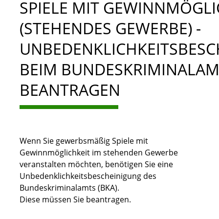
SPIELE MIT GEWINNMÖGLI
(STEHENDES GEWERBE) -
UNBEDENKLICHKEITSBESC
BEIM BUNDESKRIMINALAM
BEANTRAGEN
Wenn Sie gewerbsmäßig Spiele mit
Gewinnmöglichkeit im stehenden Gewerbe
veranstalten möchten, benötigen Sie eine
Unbedenklichkeitsbescheinigung des
Bundeskriminalamts (BKA).
Diese müssen Sie beantragen.