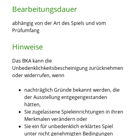
Bearbeitungsdauer
abhängig von der Art des Spiels und vom
Prüfumfang
Hinweise
Das BKA kann die
Unbedenklichkeitsbescheinigung zurücknehmen
oder widerrufen, wenn
nachträglich Gründe bekannt werden, die
der Ausstellung entgegengestanden
hätten,
Sie zugelassene Spieleinrichtungen in ihren
Merkmalen verändern oder
Sie ein für unbedenklich erklärtes Spiel
unter nicht genehmigten Bedingungen