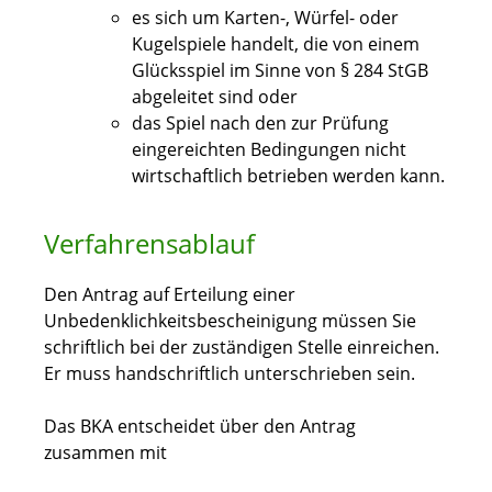
es sich um Karten-, Würfel- oder
Kugelspiele handelt, die von einem
Glücksspiel im Sinne von § 284 StGB
abgeleitet sind oder
das Spiel nach den zur Prüfung
eingereichten Bedingungen nicht
wirtschaftlich betrieben werden kann.
Verfahrensablauf
Den Antrag auf Erteilung einer
Unbedenklichkeitsbescheinigung müssen Sie
schriftlich bei der zuständigen Stelle einreichen.
Er muss handschriftlich unterschrieben sein.
Das BKA entscheidet über den Antrag
zusammen mit