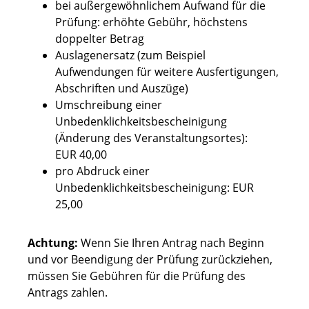
bei außergewöhnlichem Aufwand für die
Prüfung: erhöhte Gebühr, höchstens
doppelter Betrag
Auslagenersatz (zum Beispiel
Aufwendungen für weitere Ausfertigungen,
Abschriften und Auszüge)
Umschreibung einer
Unbedenklichkeitsbescheinigung
(Änderung des Veranstaltungsortes):
EUR 40,00
pro Abdruck einer
Unbedenklichkeitsbescheinigung: EUR
25,00
Achtung:
Wenn Sie Ihren Antrag nach Beginn
und vor Beendigung der Prüfung zurückziehen,
müssen Sie Gebühren für die Prüfung des
Antrags zahlen.