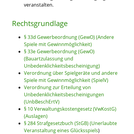
veranstalten.
Rechtsgrundlage
§ 33d Gewerbeordnung (GewO) (Andere
Spiele mit Gewinnmöglichkeit)
§ 33e Gewerbeordnung (GewO)
(Bauartzulassung und
Unbedenklichkeitsbescheinigung)
Verordnung über Spielgeräte und andere
Spiele mit Gewinnmöglichkeit (SpielV)
Verordnung zur Erteilung von
Unbedenklichkeitsbescheinigungen
(UnbBeschErtV)
§ 10 Verwaltungskostengesetz (VwKostG)
(Auslagen)
§ 284 Strafgesetzbuch (StGB) (Unerlaubte
Veranstaltung eines Glücksspiels
)