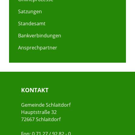
Satzungen
Standesamt
Bankverbindungen
Ansprechpartner
KONTAKT
Gemeinde Schlaitdorf
Hauptstraße 32
72667 Schlaitdorf
Fon: 0 71 27 / 92 82 - 0