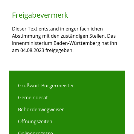
Freigabevermerk
Dieser Text entstand in enger fachlichen
Abstimmung mit den zuständigen Stellen. Das
Innenministerium Baden-Württemberg hat ihn
am 04.08.2023 freigegeben.
Grußwort Bürgermeister
Gemeinderat
Behördenwegweiser
Öffnungszeiten
Onlineprozesse