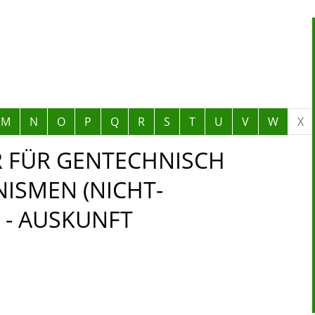
M
N
O
P
Q
R
S
T
U
V
W
X
 FÜR GENTECHNISCH
ISMEN (NICHT-
) - AUSKUNFT