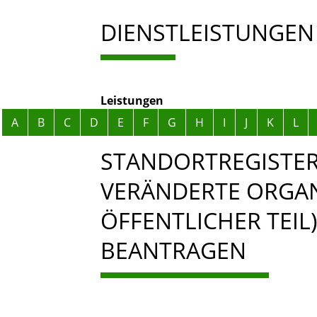
DIENSTLEISTUNGEN
Leistungen
Alphabetisches Register überspringen
A
B
C
D
E
F
G
H
I
J
K
L
STANDORTREGISTER
VERÄNDERTE ORGAN
ÖFFENTLICHER TEIL
BEANTRAGEN