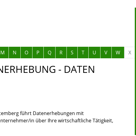
M
N
O
P
Q
R
S
T
U
V
W
X
ENERHEBUNG - DATEN
ttemberg führt Datenerhebungen mit
ternehmer/in über Ihre wirtschaftliche Tätigkeit,