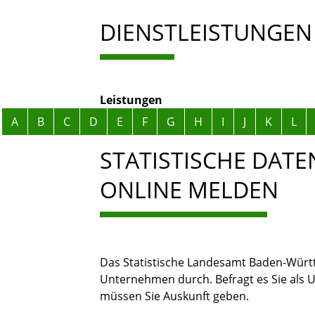
DIENSTLEISTUNGEN
Leistungen
Alphabetisches Register überspringen
A
B
C
D
E
F
G
H
I
J
K
L
STATISTISCHE DAT
ONLINE MELDEN
Das Statistische Landesamt Baden-Wür
Unternehmen durch. Befragt es Sie als Un
müssen Sie Auskunft geben.