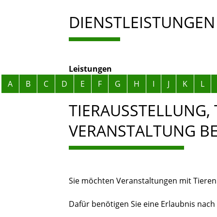
DIENSTLEISTUNGEN
Leistungen
Alphabetisches Register überspringen
A
B
C
D
E
F
G
H
I
J
K
L
TIERAUSSTELLUNG, 
VERANSTALTUNG B
Sie möchten Veranstaltungen mit Tiere
Dafür benötigen Sie eine Erlaubnis nach