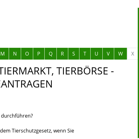
M
N
O
P
Q
R
S
T
U
V
W
X
TIERMARKT, TIERBÖRSE -
EANTRAGEN
n durchführen?
 dem Tierschutzgesetz, wenn Sie