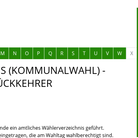
M
N
O
P
Q
R
S
T
U
V
W
X
S (KOMMUNALWAHL) -
ÜCKKEHRER
nde ein amtliches Wählerverzeichnis geführt.
eingetragen, die am Wahltag wahlberechtigt sind.