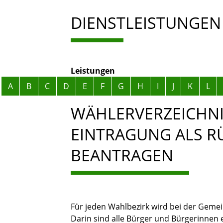
DIENSTLEISTUNGEN
Leistungen
Alphabetisches Register überspringen
A
B
C
D
E
F
G
H
I
J
K
L
WÄHLERVERZEICHNI
EINTRAGUNG ALS R
BEANTRAGEN
Für jeden Wahlbezirk wird bei der Gemei
Darin sind alle Bürger und Bürgerinnen 