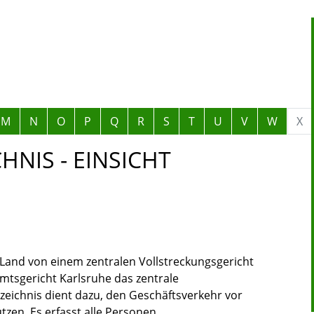
M
N
O
P
Q
R
S
T
U
V
W
X
NIS - EINSICHT
 Land von einem zentralen Vollstreckungsgericht
mtsgericht Karlsruhe das zentrale
zeichnis dient dazu, den Geschäftsverkehr vor
zen. Es erfasst alle Personen,