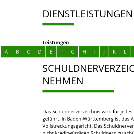
DIENSTLEISTUNGEN
Leistungen
Alphabetisches Register überspringen
A
B
C
D
E
F
G
H
I
J
K
L
SCHULDNERVERZEICH
NEHMEN
Das Schuldnerverzeichnis wird für jedes
geführt. In Baden-Württemberg ist das A
Vollstreckungsgericht. Das Schuldnerver
nicht kreditwürdigen Schuldnern zu schüt