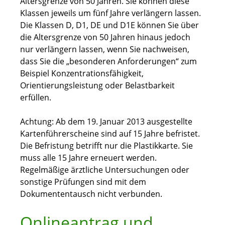
Altersgrenze von 50 Jahren. Sie können diese
Klassen jeweils um fünf Jahre verlängern lassen.
Die Klassen D, D1, DE und D1E können Sie über
die Altersgrenze von 50 Jahren hinaus jedoch
nur verlängern la
s
sen, wenn Sie nachweisen,
dass Sie die „besonderen Anforderu
n
gen“ zum
Beispiel Konzentrationsfähigkeit,
Orientierungsleistung oder Belastbarkeit
erfüllen.
Achtung:
Ab dem 19. Januar 2013 ausgestellte
Kartenführersche
i
ne sind auf 15 Jahre befristet.
Die Befristung betrifft nur die Pla
s
tikkarte. Sie
muss alle 15 Jahre erneuert werden.
Regelmäßige ärztliche Untersuchungen oder
sonstige Prüfungen sind mit dem
Dokumententausch nicht verbunden.
Onlineantrag und