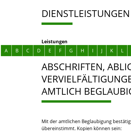
DIENSTLEISTUNGEN
Leistungen
Alphabetisches Register überspringen
A
B
C
D
E
F
G
H
I
J
K
L
ABSCHRIFTEN, ABL
VERVIELFÄLTIGUNG
AMTLICH BEGLAUBI
Mit der amtlichen Beglaubigung bestätig
übereinstimmt.
Kopien können sein: