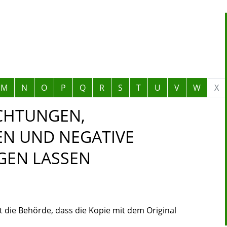
M
N
O
P
Q
R
S
T
U
V
W
X
ICHTUNGEN,
EN UND NEGATIVE
GEN LASSEN
t die Behörde, dass die Kopie mit dem Original