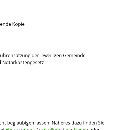
gende Kopie
ührensatzung der jeweiligen Gemeinde
d Notarkostengesetz
t beglaubigen lassen. Näheres dazu finden Sie
iel
Eheurkunde - Ausstellung beantragen
oder