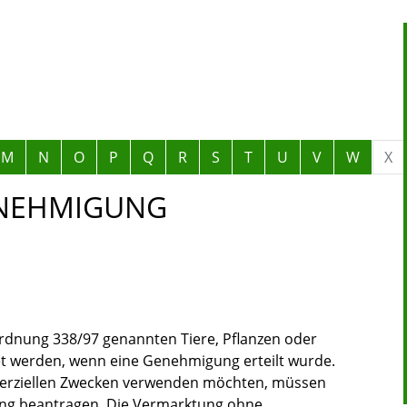
M
N
O
P
Q
R
S
T
U
V
W
X
NEHMIGUNG
rdnung 338/97 genannten Tiere, Pflanzen oder
t werden, wenn eine Genehmigung erteilt wurde.
erziellen Zwecken verwenden möchten, müssen
ng beantragen. Die Vermarktung ohne