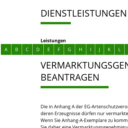
DIENSTLEISTUNGEN
Leistungen
Alphabetisches Register überspringen
A
B
C
D
E
F
G
H
I
J
K
L
VERMARKTUNGSGE
BEANTRAGEN
Die in Anhang A der EG-Artenschutzvero
deren Erzeugnisse dürfen nur vermarkte
Wenn Sie Anhang-A-Exemplare zu komm
Sie daher eine Vermarktungsgenehmigu