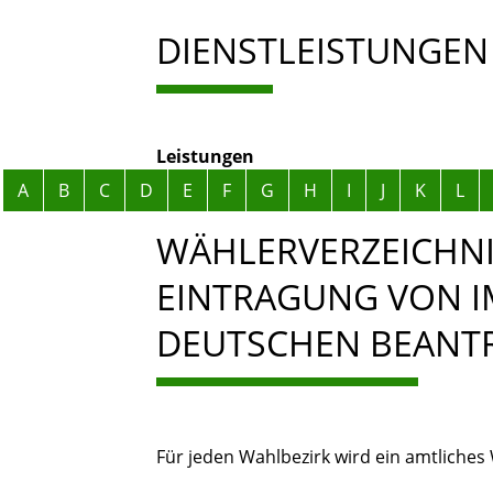
DIENSTLEISTUNGEN
Leistungen
Alphabetisches Register überspringen
A
B
C
D
E
F
G
H
I
J
K
L
WÄHLERVERZEICHNI
EINTRAGUNG VON I
DEUTSCHEN BEANT
Für jeden Wahlbezirk wird ein amtliches