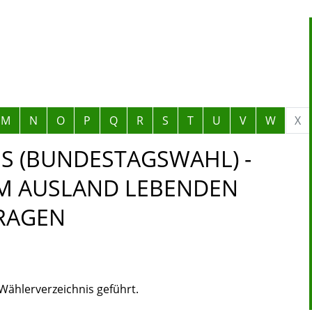
M
N
O
P
Q
R
S
T
U
V
W
X
S (BUNDESTAGSWAHL) -
M AUSLAND LEBENDEN
RAGEN
 Wählerverzeichnis geführt.