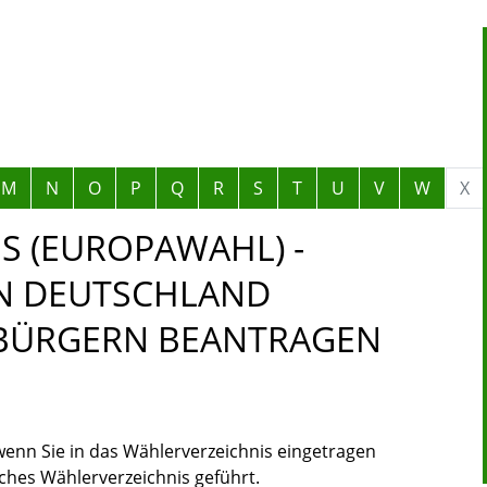
M
N
O
P
Q
R
S
T
U
V
W
X
S (EUROPAWAHL) -
IN DEUTSCHLAND
BÜRGERN BEANTRAGEN
wenn Sie in das Wählerverzeichnis eingetragen
iches Wählerverzeichnis geführt.