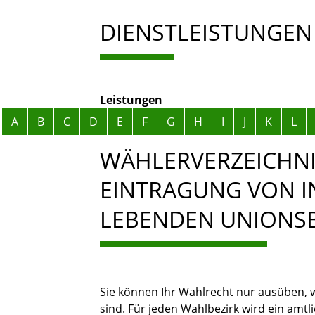
DIENSTLEISTUNGEN
Leistungen
Alphabetisches Register überspringen
A
B
C
D
E
F
G
H
I
J
K
L
WÄHLERVERZEICHNI
EINTRAGUNG VON 
LEBENDEN UNIONS
Sie können Ihr Wahlrecht nur ausüben, 
sind.
Für jeden Wahlbezirk wird ein amtl