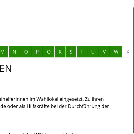
M
N
O
P
Q
R
S
T
U
V
W
X
EN
helferinnen im Wahllokal eingesetzt.
Zu ihren
de oder als Hilfskräfte bei der Durchführung der