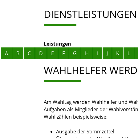
DIENSTLEISTUNGEN
Leistungen
Alphabetisches Register überspringen
A
B
C
D
E
F
G
H
I
J
K
L
WAHLHELFER WERD
Am Wahltag werden Wahlhelfer und Wahl
Aufgaben als Mitglieder der Wahlvorstän
Wahl zählen beispielsweise:
Ausgabe der Stimmzettel