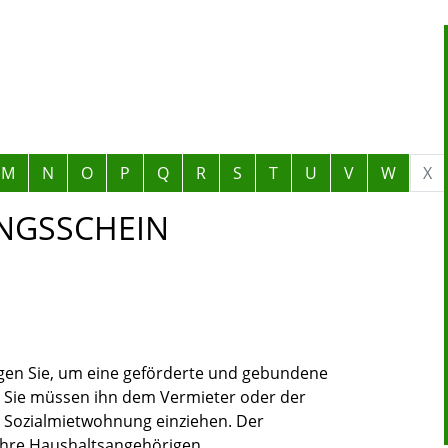
M
N
O
P
Q
R
S
T
U
V
W
X
NGSSCHEIN
en Sie, um eine geförderte und gebundene
 Sie müssen ihn dem Vermieter oder der
e Sozialmietwohnung einziehen. Der
Ihre Haushaltsangehörigen.