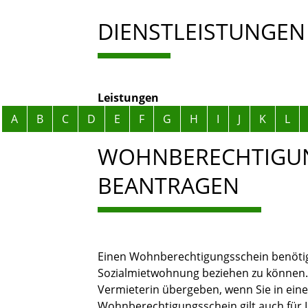
DIENSTLEISTUNGEN
Leistungen
Alphabetisches Register überspringen
A
B
C
D
E
F
G
H
I
J
K
L
WOHNBERECHTIGU
BEANTRAGEN
Einen Wohnberechtigungsschein benötig
Sozialmietwohnung beziehen zu können.
Vermieterin übergeben, wenn Sie in ein
Wohnberechtigungsschein gilt auch für 