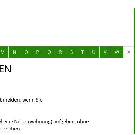
M
N
O
P
Q
R
S
T
U
V
W
X
EN
abmelden, wenn Sie
el eine Nebenwohnung) aufgeben, ohne
beziehen.