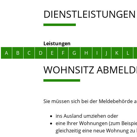
DIENSTLEISTUNGEN
Leistungen
Alphabetisches Register überspringen
A
B
C
D
E
F
G
H
I
J
K
L
WOHNSITZ ABMELD
Sie müssen sich bei der Meldebehörde 
ins Ausland umziehen oder
eine Ihrer Wohnungen (zum Beispi
gleichzeitig eine neue Wohnung zu 