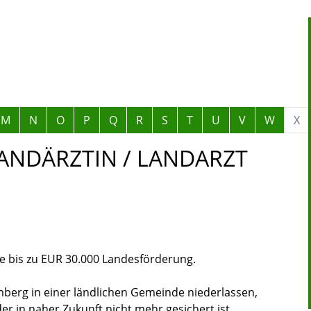
M
N
O
P
Q
R
S
T
U
V
W
X
NDÄRZTIN / LANDARZT
ie bis zu EUR 30.000 Landesförderung.
emberg in einer ländlichen Gemeinde niederlassen,
r in naher Zukunft nicht mehr gesichert ist.