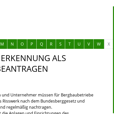
M
N
O
P
Q
R
S
T
U
V
W
X
NERKENNUNG ALS
BEANTRAGEN
n und Unternehmer müssen für Bergbaubetriebe
es Risswerk nach dem Bundesberggesetz und
und regelmäßig nachtragen.
 die Anlagen und Einrichtungen des