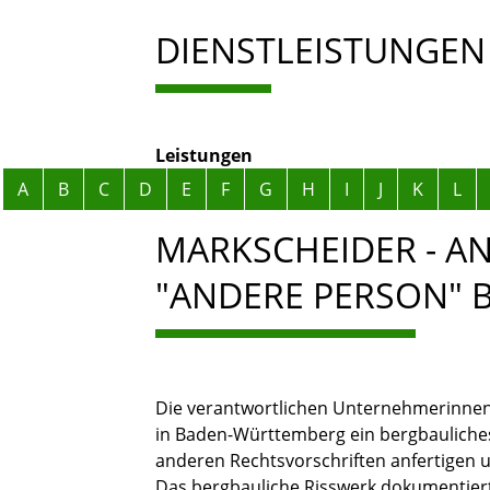
DIENSTLEISTUNGEN
Leistungen
Alphabetisches Register überspringen
A
B
C
D
E
F
G
H
I
J
K
L
MARKSCHEIDER - A
"ANDERE PERSON" 
Die verantwortlichen Unternehmerinne
in Baden-Württemberg ein bergbaulich
anderen Rechtsvorschriften anfertigen 
Das bergbauliche Risswerk dokumentiert