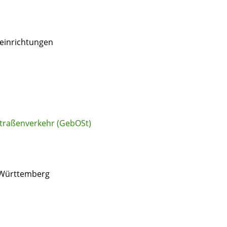
seinrichtungen
raßenverkehr (GebOSt)
-Württemberg