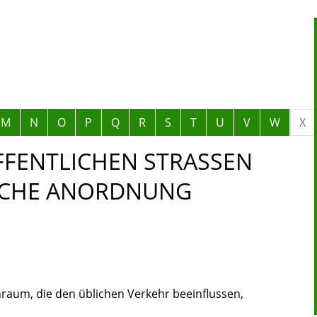
M
N
O
P
Q
R
S
T
U
V
W
X
FENTLICHEN STRASSEN -
CHE ANORDNUNG B
aum, die den üblichen Verkehr beeinflussen,