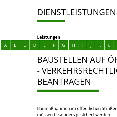
DIENSTLEISTUNGEN
Leistungen
Alphabetisches Register überspringen
A
B
C
D
E
F
G
H
I
J
K
L
BAUSTELLEN AUF ÖF
VERKEHRSRECHTLI
EANTRAGEN
Baumaßnahmen im öffentlichen Straßenr
müssen besonders gesichert werden.