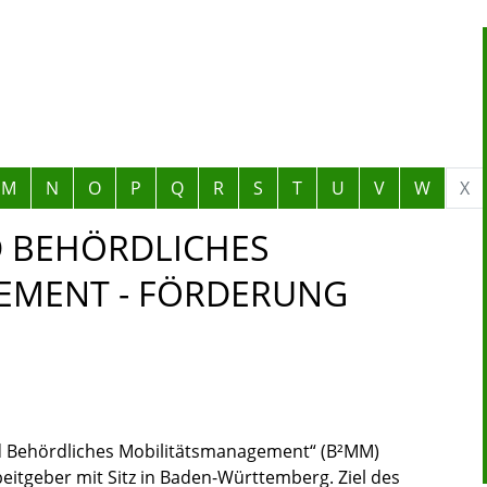
M
N
O
P
Q
R
S
T
U
V
W
X
D BEHÖRDLICHES
EMENT - FÖRDERUNG
d Behördliches Mobilitätsmanagement“ (B²MM)
beitgeber mit Sitz in Baden-Württemberg. Ziel des