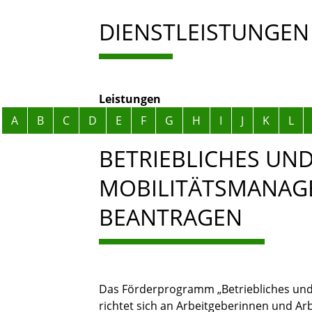
DIENSTLEISTUNGEN
Leistungen
Alphabetisches Register überspringen
A
B
C
D
E
F
G
H
I
J
K
L
BETRIEBLICHES UN
MOBILITÄTSMANAG
BEANTRAGEN
Das Förderprogramm „Betriebliches un
richtet sich an Arbeitgeberinnen und Ar