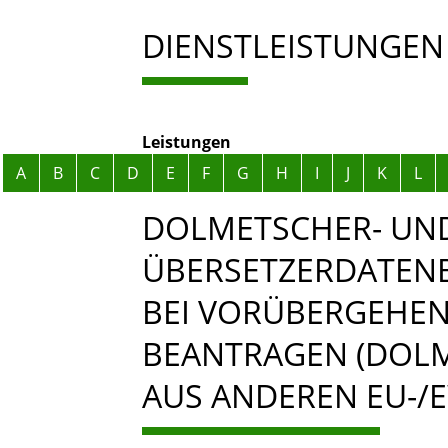
DIENSTLEISTUNGEN
Leistungen
Alphabetisches Register überspringen
A
B
C
D
E
F
G
H
I
J
K
L
DOLMETSCHER- UN
ÜBERSETZERDATENB
BEI VORÜBERGEHEN
BEANTRAGEN (DOLM
AUS ANDEREN EU-/