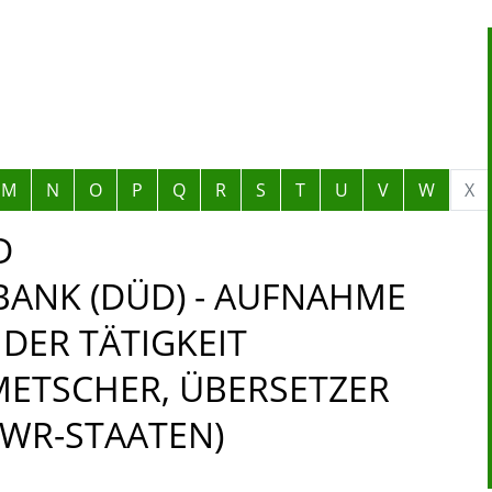
M
N
O
P
Q
R
S
T
U
V
W
X
D
ANK (DÜD) - AUFNAHME
DER TÄTIGKEIT
ETSCHER, ÜBERSETZER
EWR-STAATEN)