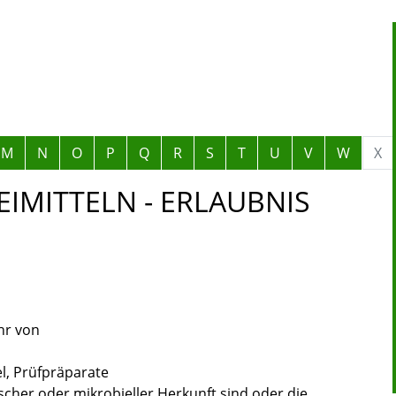
M
N
O
P
Q
R
S
T
U
V
W
X
IMITTELN - ERLAUBNIS
uhr von
l, Prüfpräparate
ischer oder mikrobieller Herkunft sind oder die