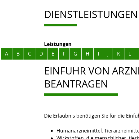
DIENSTLEISTUNGEN
Leistungen
Alphabetisches Register überspringen
A
B
C
D
E
F
G
H
I
J
K
L
EINFUHR VON ARZNE
BEANTRAGEN
Die Erlaubnis benötigen Sie für die Einf
Humanarzneimittel, Tierarzneimitte
Wirkstoffen, die menschlicher, tier