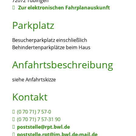
72072
Tübingen
Zur elektronischen Fahrplanauskunft
Parkplatz
Besucherparkplatz einschließlich
Behindertenparkplätze beim Haus
Anfahrtsbeschreibung
siehe Anfahrtskizze
Kontakt
(0
70
71) 7
57-0
(0
70
71) 7
57-31
90
poststelle@rpt.bwl.de
poststelle.rpt@im.bwl.de-mail.de