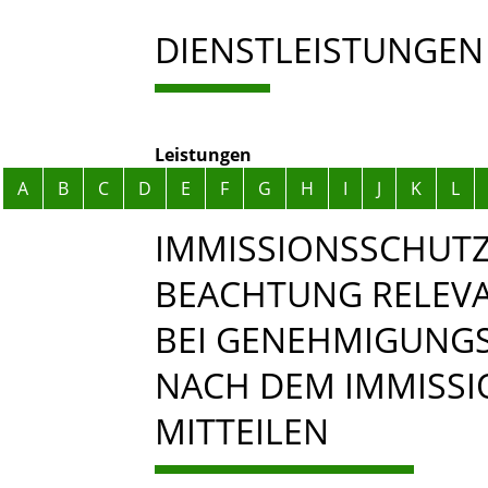
DIENSTLEISTUNGEN
Leistungen
Alphabetisches Register überspringen
A
B
C
D
E
F
G
H
I
J
K
L
IMMISSIONSSCHUTZ
BEACHTUNG RELEVA
BEI GENEHMIGUNG
NACH DEM IMMISS
MITTEILEN