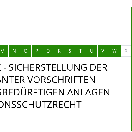
M
N
O
P
Q
R
S
T
U
V
W
X
 - SICHERSTELLUNG DER
NTER VORSCHRIFTEN
SBEDÜRFTIGEN ANLAGEN
IONSSCHUTZRECHT