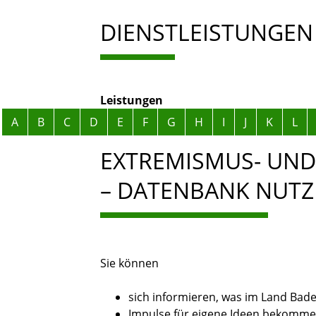
DIENSTLEISTUNGEN
Leistungen
Alphabetisches Register überspringen
A
B
C
D
E
F
G
H
I
J
K
L
EXTREMISMUS- UND
– DATENBANK NUT
Sie können
sich informieren, was im Land Bad
Impulse für eigene Ideen bekomm