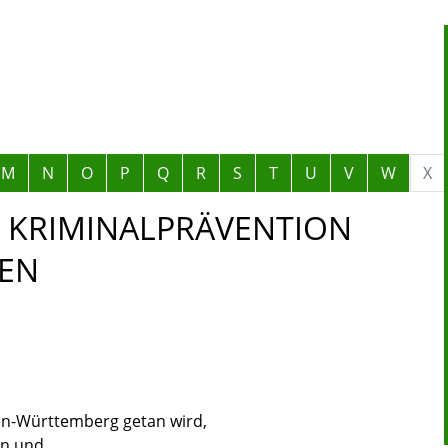
M
N
O
P
Q
R
S
T
U
V
W
X
 KRIMINALPRÄVENTION
ZEN
en-Württemberg getan wird,
en und