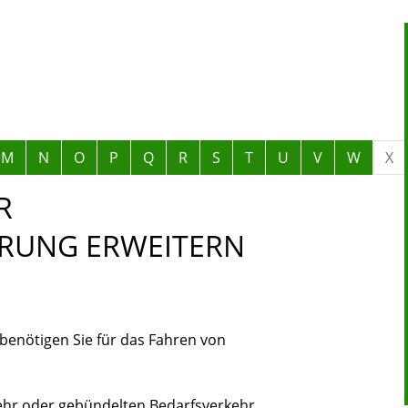
M
N
O
P
Q
R
S
T
U
V
W
X
R
RUNG ERWEITERN
benötigen Sie für das Fahren von
ehr oder gebündelten Bedarfsverkehr,