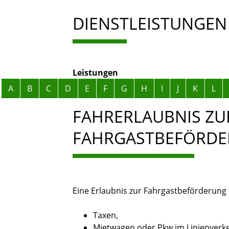
DIENSTLEISTUNGEN
Leistungen
Alphabetisches Register überspringen
A
B
C
D
E
F
G
H
I
J
K
L
FAHRERLAUBNIS ZU
FAHRGASTBEFÖRDE
Eine Erlaubnis zur Fahrgastbeförderung 
Taxen,
Mietwagen oder Pkw im Linienverk