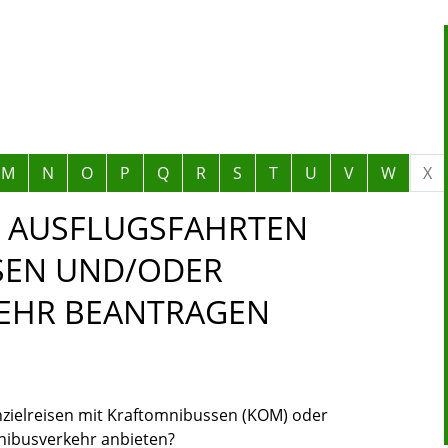
M
N
O
P
Q
R
S
T
U
V
W
X
 AUSFLUGSFAHRTEN
ISEN UND/ODER
EHR BEANTRAGEN
nzielreisen mit Kraftomnibussen (KOM) oder
nibusverkehr anbieten?