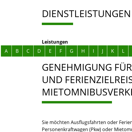
DIENSTLEISTUNGEN
Leistungen
Alphabetisches Register überspringen
A
B
C
D
E
F
G
H
I
J
K
L
GENEHMIGUNG FÜR
UND FERIENZIELRE
MIETOMNIBUSVERK
Sie möchten Ausflugsfahrten oder Ferie
Personenkraftwagen (Pkw) oder Mietom