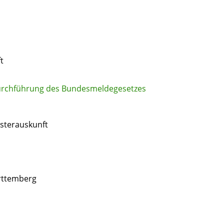
t
Durchführung des Bundesmeldegesetzes
isterauskunft
rttemberg