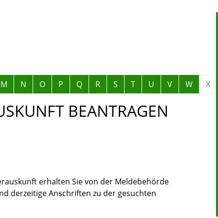
M
N
O
P
Q
R
S
T
U
V
W
X
AUSKUNFT BEANTRAGEN
erauskunft erhalten Sie von der Meldebehörde
 derzeitige Anschriften zu der gesuchten