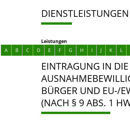
DIENSTLEISTUNGEN
Leistungen
Alphabetisches Register überspringen
A
B
C
D
E
F
G
H
I
J
K
L
EINTRAGUNG IN DI
AUSNAHMEBEWILLIG
BÜRGER UND EU-/
(NACH § 9 ABS. 1 