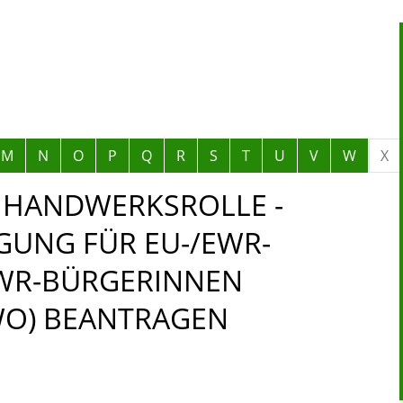
M
N
O
P
Q
R
S
T
U
V
W
X
E HANDWERKSROLLE -
UNG FÜR EU-/EWR-
EWR-BÜRGERINNEN
HWO) BEANTRAGEN