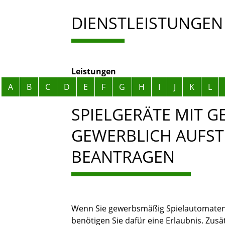
DIENSTLEISTUNGEN
Leistungen
Alphabetisches Register überspringen
A
B
C
D
E
F
G
H
I
J
K
L
SPIELGERÄTE MIT 
GEWERBLICH AUFSTE
BEANTRAGEN
Wenn Sie gewerbsmäßig Spielautomaten 
benötigen Sie dafür eine Erlaubnis. Zusät