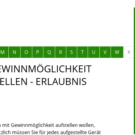
M
N
O
P
Q
R
S
T
U
V
W
X
GEWINNMÖGLICHKEIT
LLEN - ERLAUBNIS
mit Gewinnmöglichkeit aufstellen wollen,
zlich müssen Sie für jedes aufgestellte Gerät