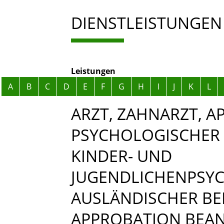
DIENSTLEISTUNGEN
Leistungen
Alphabetisches Register überspringen
A
B
C
D
E
F
G
H
I
J
K
L
ARZT, ZAHNARZT, A
PSYCHOLOGISCHER
KINDER- UND
JUGENDLICHENPSY
AUSLÄNDISCHER BE
APPROBATION BEA