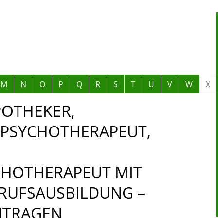
M
N
O
P
Q
R
S
T
U
V
W
X
POTHEKER,
 PSYCHOTHERAPEUT,
CHOTHERAPEUT MIT
RUFSAUSBILDUNG –
NTRAGEN