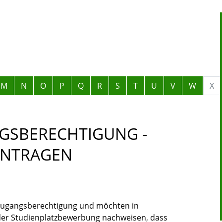
M
N
O
P
Q
R
S
T
U
V
W
X
SBERECHTIGUNG -
ANTRAGEN
zugangsberechtigung und möchten in
der Studienplatzbewerbung nachweisen, dass