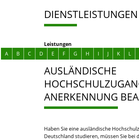
DIENSTLEISTUNGEN
Leistungen
Alphabetisches Register überspringen
A
B
C
D
E
F
G
H
I
J
K
L
AUSLÄNDISCHE
HOCHSCHULZUGANG
ANERKENNUNG BE
Haben Sie eine ausländische Hochschul
Deutschland studieren, müssen Sie bei 